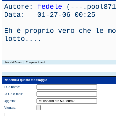
Autore:
fedele
(---.pool871
Data: 01-27-06 00:25
Eh è proprio vero che le mo
lotto....
Lista dei Forum
|
Compatta i rami
Rispondi a questo messaggio
Il tuo nome:
La tua e-mail:
Oggetto:
Allegato: