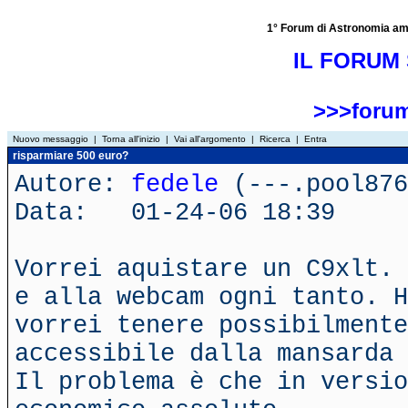
1° Forum di Astronomia amator
IL FORUM 
>>>forum
Nuovo messaggio
|
Torna all'inizio
|
Vai all'argomento
|
Ricerca
|
Entra
risparmiare 500 euro?
Autore:
fedele
(---.pool876
Data: 01-24-06 18:39
Vorrei aquistare un C9xlt. 
e alla webcam ogni tanto. H
vorrei tenere possibilmente
accessibile dalla mansarda 
Il problema è che in versio